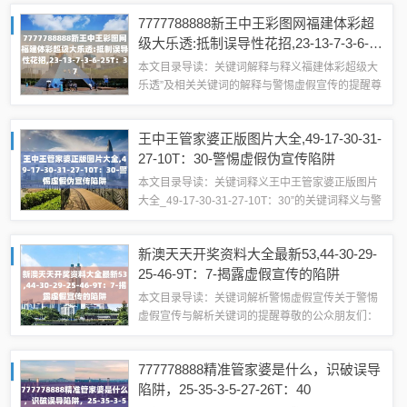
词解析1、今晚澳门9点35出结果：这通常指的是某
7777788888新王中王彩图网福建体彩超
种赌博或...
级大乐透:抵制误导性花招,23-13-7-3-6-
25T：37
本文目录导读：关键词解释与释义福建体彩超级大
乐透”及相关关键词的解释与警惕虚假宣传的提醒尊
敬的公众朋友们，大家好！今天我们来谈谈关于“福
建体彩超级大乐透”及相关关键词的话题，我们需要
王中王管家婆正版图片大全,49-17-30-31-
对关键词进行逐一解释和释义，以帮助...
27-10T：30-警惕虚假伪宣传陷阱
本文目录导读：关键词释义王中王管家婆正版图片
大全_49-17-30-31-27-10T：30”的关键词释义与警
惕虚假宣传关键词释义当我们遇到关键词“王中王管
家婆正版图片大全_49-17-30-31-27-10T：30...
新澳天天开奖资料大全最新53,44-30-29-
25-46-9T：7-揭露虚假宣传的陷阱
本文目录导读：关键词解析警惕虚假宣传关于警惕
虚假宣传与解析关键词的提醒尊敬的公众朋友们：
大家好！我们将针对一组关键词进行详细的释义、
解释与落实，并特别提醒大家警惕虚假宣传，这组
777778888精准管家婆是什么，识破误导
关键词是：“新澳天天开奖资料大全最新53...
陷阱，25-35-3-5-27-26T：40