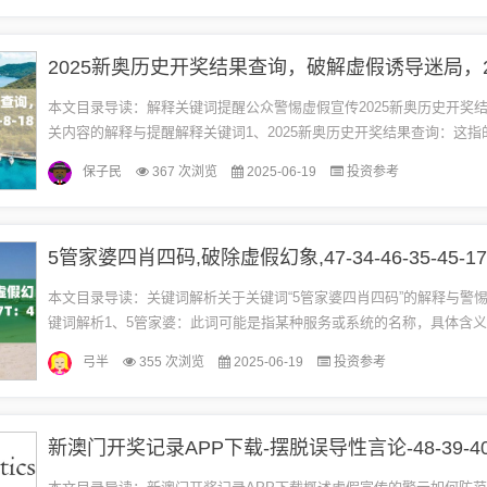
本文目录导读：解释关键词提醒公众警惕虚假宣传2025新奥历史开奖结
关内容的解释与提醒解释关键词1、2025新奥历史开奖结果查询：这指
2025年新奥彩票的历史开奖结果，彩票开奖结果是随机产生的，每一...
保子民
367 次浏览
2025-06-19
投资参考
5管家婆四肖四码,破除虚假幻象,47-34-46-35-45-17
本文目录导读：关键词解析关于关键词“5管家婆四肖四码”的解释与警
键词解析1、5管家婆：此词可能是指某种服务或系统的名称，具体含
下文信息才能准确解释，在网络时代，类似名称往往与彩票预测、号码分析
弓半
355 次浏览
2025-06-19
投资参考