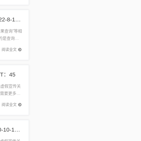
2025新奥历史开奖结果查询，破解虚假诱导迷局，22-8-18-2-5-34T：23
果查询”等相
的是查询
阅读全文
T：45
惕虚假宣传关
义需要更多上
...
阅读全文
新澳门开奖记录APP下载-摆脱误导性言论-48-39-40-10-17-23T：42