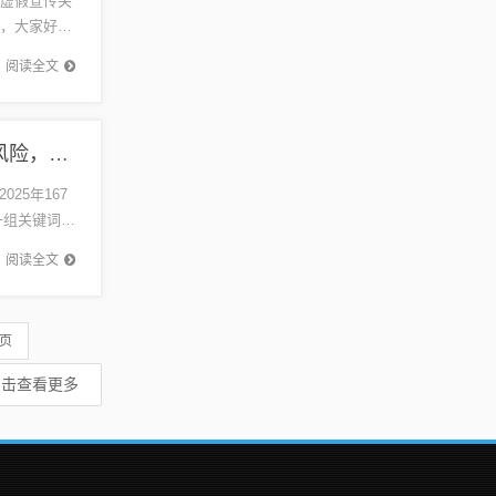
范虚假宣传关
们，大家好！
阅读全文
新奥门2025年167期管家婆资料。，警惕虚假宣传风险，30-31-47-26-43-9T：48
25年167
一组关键词：
阅读全文
 页
点击查看更多