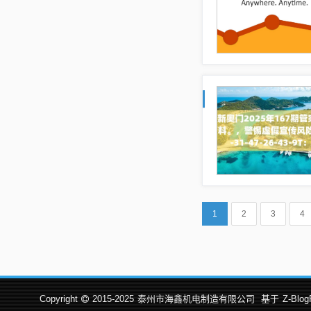
1
2
3
4
Copyright
2015-2025
泰州市海鑫机电制造有限公司
基于
Z-Blo