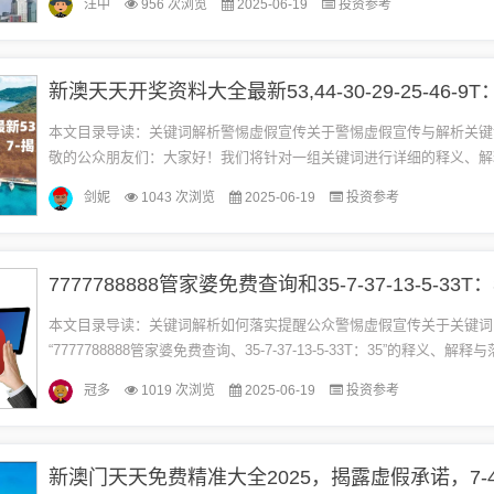
汪中
956 次浏览
2025-06-19
投资参考
本文目录导读：关键词解析警惕虚假宣传关于警惕虚假宣传与解析关键
敬的公众朋友们：大家好！我们将针对一组关键词进行详细的释义、解
并特别提醒大家警惕虚假宣传，这组关键词是：“新澳天天开奖资料大全最新
剑妮
1043 次浏览
2025-06-19
投资参考
本文目录导读：关键词解析如何落实提醒公众警惕虚假宣传关于关键词
“7777788888管家婆免费查询、35-7-37-13-5-33T：35”的释义、解
提醒公众警惕虚假宣传关键词解析1、777778888...
冠多
1019 次浏览
2025-06-19
投资参考