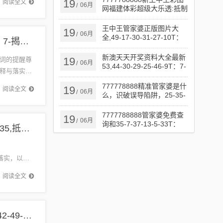
19
阅读全文
06月
/
网福建体彩超级大乐透:抵制
误导性花招,23-13-7-3-6-
25T：37
王中王管家婆正版图片大
19
06月
/
全,49-17-30-31-27-10T：
新澳天天开奖资料大全最新53,44-30-29-25-46-9T：7-揭露虚假宣传的陷阱
30-警惕虚假伪宣传陷阱
新澳天天开奖资料大全最新
19
词的提醒尊
06月
/
53,44-30-29-25-46-9T：7-
释与落实，
揭露虚假宣传的陷阱
53...
777778888精准管家婆是什
19
阅读全文
06月
/
么，识破误导陷阱，25-35-
3-5-27-26T：40
7777788888管家婆免费查
19
06月
/
询和35-7-37-13-5-33T：
7777788888管家婆免费查询和35-7-37-13-5-33T：35,抵制欺诈营销手段
35,抵制欺诈营销手段
释与落实，以及
阅读全文
新澳门天天免费精准大全2025，揭露虚假承诺，7-42-49-37-34-36T：28