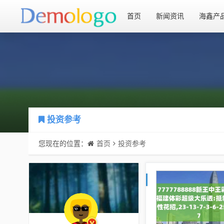
首页
新闻资讯
海鑫产
投资参考
您现在的位置：
首页
投资参考