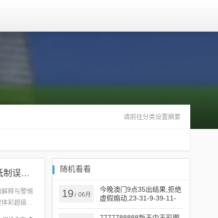
请前往分类设置摘要
随机看看
7777788888新王中王彩图网福建体彩超级大乐透:抵制误导性花招,23-13-7-3-6-25T：37
今晚澳门9点35出结果,拒绝
的解释与警惕
19
06月
/
虚假煽动,23-31-9-39-11-
建体彩超级大
5T：11
助...
7777788888新王中王彩图